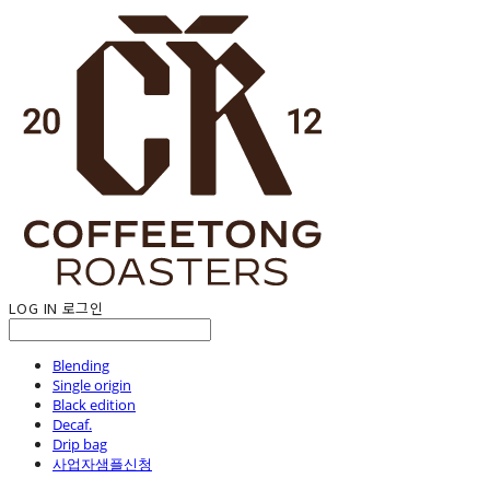
LOG IN
로그인
Blending
Single origin
Black edition
Decaf.
Drip bag
사업자샘플신청