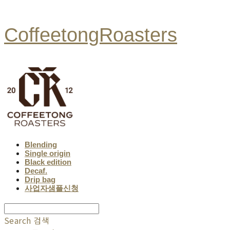
CoffeetongRoasters
Blending
Single origin
Black edition
Decaf.
Drip bag
사업자샘플신청
Search
검색