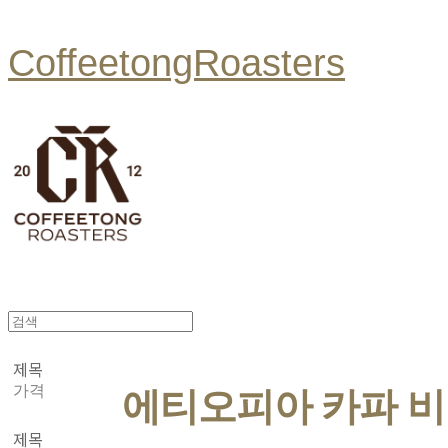
CoffeetongRoasters
제목
가격
에티오피아 카파 비
제목